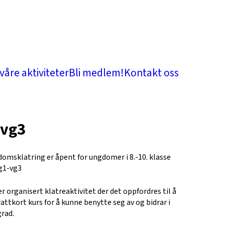
våre aktiviteter
Bli medlem!
Kontakt oss
-vg3
omsklatring er åpent for ungdomer i 8.-10. klasse
g1-vg3
er organisert klatreaktivitet der det oppfordres til å
rattkort kurs for å kunne benytte seg av og bidrar i
grad.