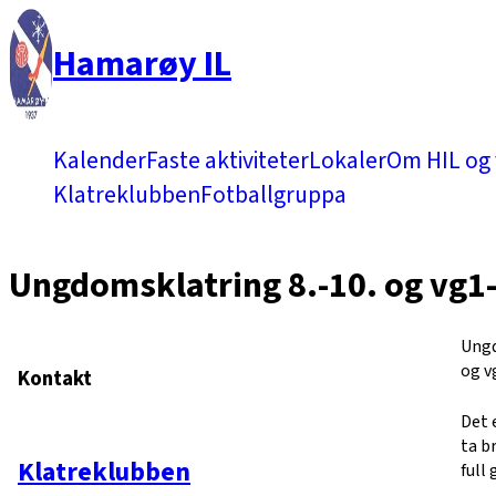
Hamarøy IL
Kalender
Faste aktiviteter
Lokaler
Om HIL og 
Klatreklubben
Fotballgruppa
Ungdomsklatring 8.-10. og vg1
Ungd
og v
Kontakt
Det 
ta b
Klatreklubben
full 